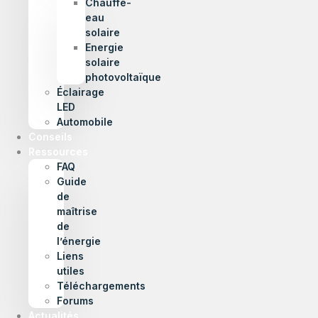
Chauffe-
eau
solaire
Energie
solaire
photovoltaïque
Éclairage
LED
Automobile
Conseils
Ressources
FAQ
Guide
de
maîtrise
de
l’énergie
Liens
utiles
Téléchargements
Forums
Actualités