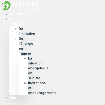
Accueil
À
propos
De
l’initiative
De
l’énergie
en
Tunisie
La
situation
énergétique
en
Tunisie
Incitations
et
encouragements
Que
choisir