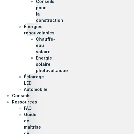
Conseils
pour
la
construction
Énergies
renouvelables
Chauffe-
eau
solaire
Energie
solaire
photovoltaïque
Éclairage
LED
Automobile
Conseils
Ressources
FAQ
Guide
de
maîtrise
de