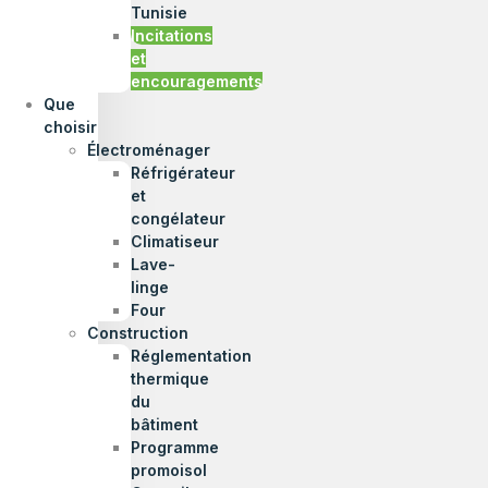
Tunisie
Incitations
et
encouragements
Que
choisir
Électroménager
Réfrigérateur
et
congélateur
Climatiseur
Lave-
linge
Four
Construction
Réglementation
thermique
du
bâtiment
Programme
promoisol