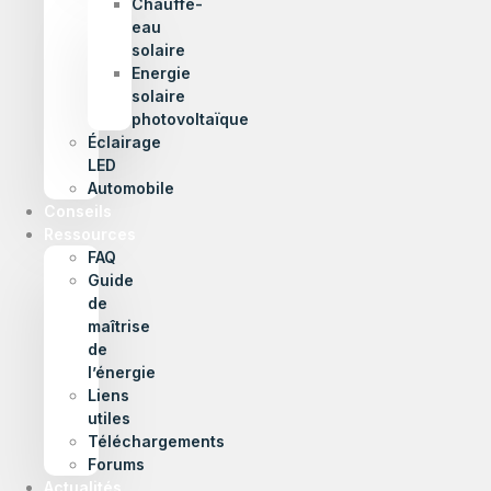
Chauffe-
eau
solaire
Energie
solaire
photovoltaïque
Éclairage
LED
Automobile
Conseils
Ressources
FAQ
Guide
de
maîtrise
de
l’énergie
Liens
utiles
Téléchargements
Forums
Actualités