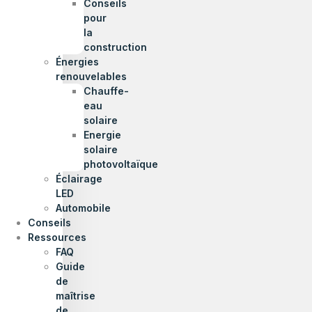
Conseils
pour
la
construction
Énergies
renouvelables
Chauffe-
eau
solaire
Energie
solaire
photovoltaïque
Éclairage
LED
Automobile
Conseils
Ressources
FAQ
Guide
de
maîtrise
de