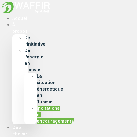
Accueil
À
propos
De
l’initiative
De
l’énergie
en
Tunisie
La
situation
énergétique
en
Tunisie
Incitations
et
encouragements
Que
choisir