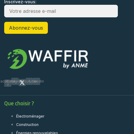
Inscrivez-vous:
Facebook-
Instagram
Youtube
Linkedin
f
Que choisir ?
Électroménager
Construction
Énergies renouvelables