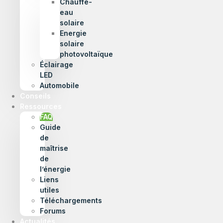
Chauffe-
eau
solaire
Energie
solaire
photovoltaïque
Éclairage
LED
Automobile
Conseils
Ressources
FAQ
Guide
de
maîtrise
de
l’énergie
Liens
utiles
Téléchargements
Forums
Actualités