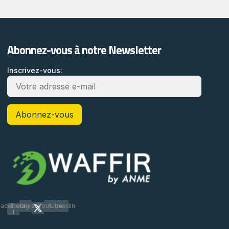
Abonnez-vous à notre Newsletter
Inscrivez-vous:
Facebook-
Instagram
Youtube
Linkedin
f