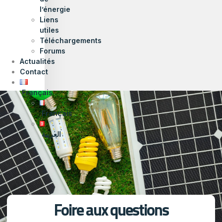
l’énergie
Liens
utiles
Téléchargements
Forums
Actualités
Contact
Français
Français
العربية
Foire aux questions