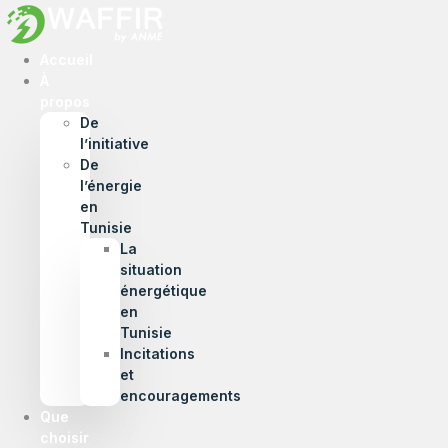
Accueil
À
propos
De
l’initiative
De
l’énergie
en
Tunisie
La
situation
énergétique
en
Tunisie
Incitations
et
encouragements
Que
choisir