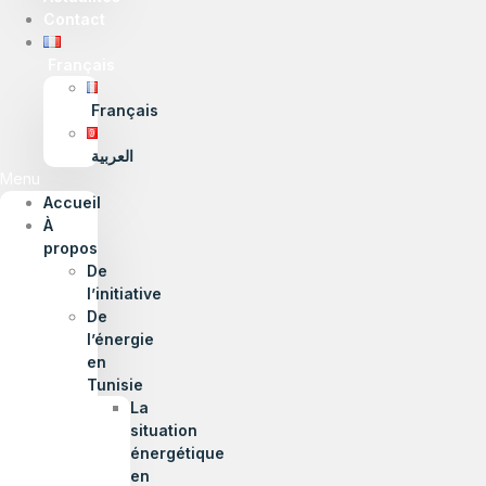
Contact
Français
Français
العربية
Menu
Accueil
À
propos
De
l’initiative
De
l’énergie
en
Tunisie
La
situation
énergétique
en