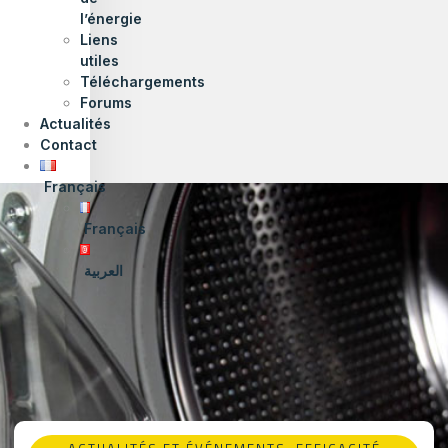
l’énergie
Liens
utiles
Téléchargements
Forums
Actualités
Contact
Français
Français
العربية