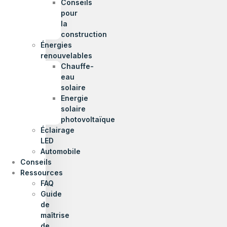
Conseils
pour
la
construction
Énergies
renouvelables
Chauffe-
eau
solaire
Energie
solaire
photovoltaïque
Éclairage
LED
Automobile
Conseils
Ressources
FAQ
Guide
de
maîtrise
de