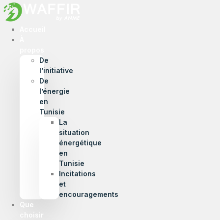
Accueil
À
propos
De
l’initiative
De
l’énergie
en
Tunisie
La
situation
énergétique
en
Tunisie
Incitations
et
encouragements
Que
choisir