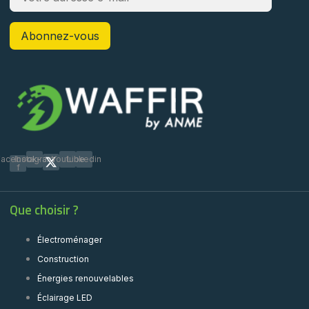
Facebook-
Instagram
Youtube
Linkedin
f
Que choisir ?
Électroménager
Construction
Énergies renouvelables
Éclairage LED