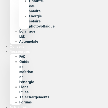
Chauffe-
eau
solaire
Energie
solaire
photovoltaïque
Éclairage
LED
Automobile
Conseils
Ressources
FAQ
Guide
de
maîtrise
de
l’énergie
Liens
utiles
Téléchargements
Forums
Actualités