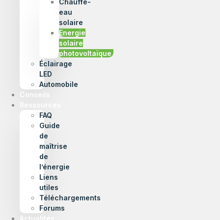
Chauffe-
eau
solaire
Energie
solaire
photovoltaïque
Éclairage
LED
Automobile
Conseils
Ressources
FAQ
Guide
de
maîtrise
de
l’énergie
Liens
utiles
Téléchargements
Forums
Actualités