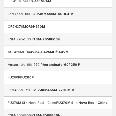
ES-410M-144
ES-410M-144
JKM455M-60HL4-V
JKM455M-60HL4-V
OR6H370M
OR6H370M
TSM-295PE06H
TSM-295PE06H
AC-425MH/144VM
AC-425MH/144VM
Auraminate-60f 250 P
Auraminate-60f 250 P
FU260P
FU260P
JKM455M-72HLM-V
JKM455M-72HLM-V
FU370M Silk Nova Red - Chine
FU370M Silk Nova Red - Chine
TSM-300PE06H
TSM-300PE06H