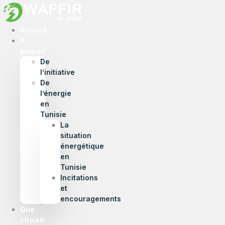
Accueil
À
propos
De
l’initiative
De
l’énergie
en
Tunisie
La
situation
énergétique
en
Tunisie
Incitations
et
encouragements
Que
choisir