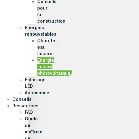
Conseils
pour
la
construction
Énergies
renouvelables
Chauffe-
eau
solaire
Energie
solaire
photovoltaïque
Éclairage
LED
Automobile
Conseils
Ressources
FAQ
Guide
de
maîtrise
de