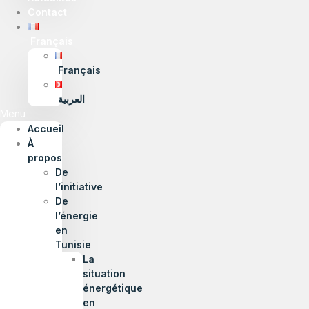
Contact
Français
Français
العربية
Menu
Accueil
À
propos
De
l’initiative
De
l’énergie
en
Tunisie
La
situation
énergétique
en