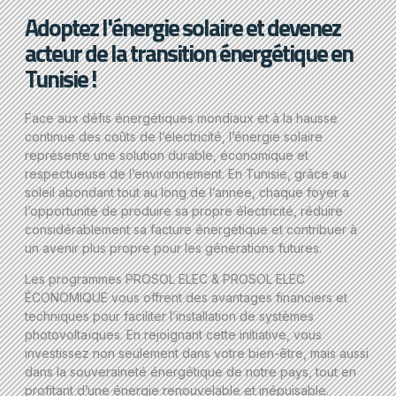
Adoptez l'énergie solaire et devenez
acteur de la transition énergétique en
Tunisie !
Face aux défis énergétiques mondiaux et à la hausse
continue des coûts de l’électricité, l’énergie solaire
représente une solution durable, économique et
respectueuse de l’environnement. En Tunisie, grâce au
soleil abondant tout au long de l’année, chaque foyer a
l’opportunité de produire sa propre électricité, réduire
considérablement sa facture énergétique et contribuer à
un avenir plus propre pour les générations futures.
Les programmes PROSOL ELEC & PROSOL ELEC
ÉCONOMIQUE vous offrent des avantages financiers et
techniques pour faciliter l’installation de systèmes
photovoltaïques. En rejoignant cette initiative, vous
investissez non seulement dans votre bien-être, mais aussi
dans la souveraineté énergétique de notre pays, tout en
profitant d’une énergie renouvelable et inépuisable.