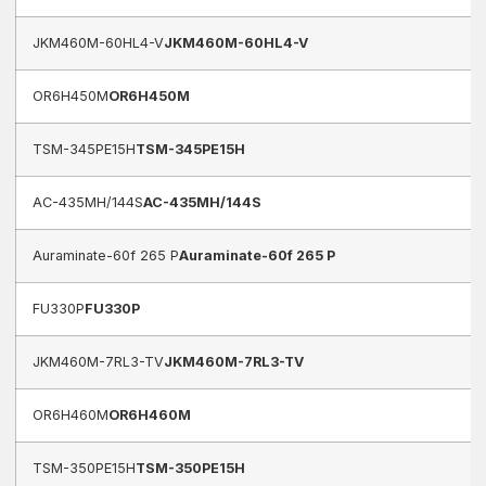
JKM460M-60HL4-V
JKM460M-60HL4-V
OR6H450M
OR6H450M
TSM-345PE15H
TSM-345PE15H
AC-435MH/144S
AC-435MH/144S
Auraminate-60f 265 P
Auraminate-60f 265 P
FU330P
FU330P
JKM460M-7RL3-TV
JKM460M-7RL3-TV
OR6H460M
OR6H460M
TSM-350PE15H
TSM-350PE15H