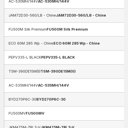
AC-530MH/144V
AC-530MH/144V
JAM72D30-560/LB - Chine
JAM72D30-560/LB - Chine
FU500M Silk Premium
FU500M Silk Premium
ECO 60M 285 Wp - Chine
ECO 60M 285 Wp - Chine
PEPV335-L BLACK
PEPV335-L BLACK
TSM-390DE15M(II)
TSM-390DE15M(II)
AC-535MH/144V
AC-535MH/144V
BYD270P6C-30
BYD270P6C-30
FU500MV
FU500MV
JKM475M-7RL3-V
JKM475M-7RL3-V