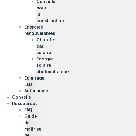
Conseils
pour
la
construction
Énergies
renouvelables
Chauffe-
eau
solaire
Energie
solaire
photovoltaïque
Éclairage
LED
Automobile
Conseils
Ressources
FAQ
Guide
de
maîtrise
de