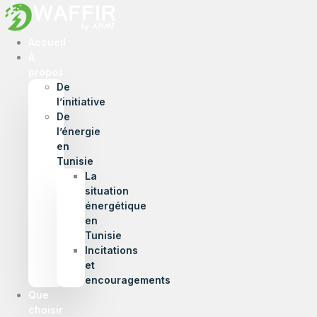
Accueil
À
propos
De
l’initiative
De
l’énergie
en
Tunisie
La
situation
énergétique
en
Tunisie
Incitations
et
encouragements
Que
choisir