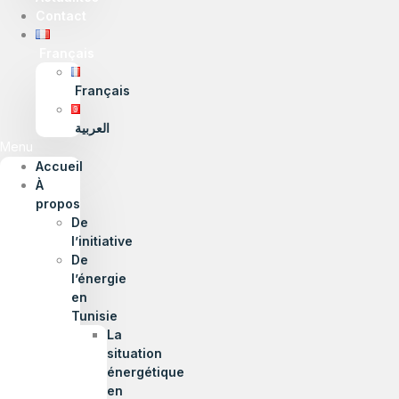
Contact
Français
Français
العربية
Menu
Accueil
À
propos
De
l’initiative
De
l’énergie
en
Tunisie
La
situation
énergétique
en