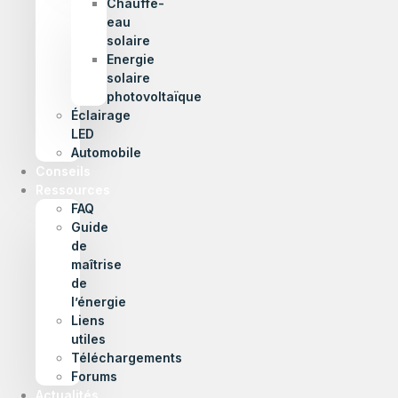
Chauffe-
eau
solaire
Energie
solaire
photovoltaïque
Éclairage
LED
Automobile
Conseils
Ressources
FAQ
Guide
de
maîtrise
de
l’énergie
Liens
utiles
Téléchargements
Forums
Actualités