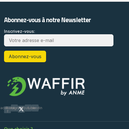
Abonnez-vous à notre Newsletter
Inscrivez-vous:
Facebook-
Instagram
Youtube
Linkedin
f
Que choisir ?