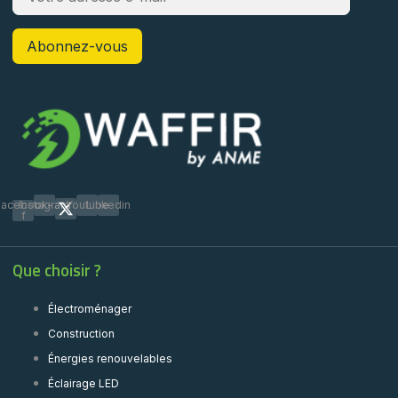
Facebook-
Instagram
Youtube
Linkedin
f
Que choisir ?
Électroménager
Construction
Énergies renouvelables
Éclairage LED