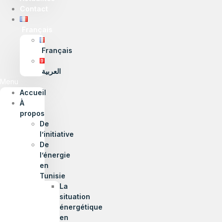
Contact
Français
Français
العربية
Menu
Accueil
À
propos
De
l’initiative
De
l’énergie
en
Tunisie
La
situation
énergétique
en