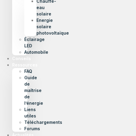
Chauffe-
eau
solaire
Energie
solaire
photovoltaïque
Éclairage
LED
Automobile
Conseils
Ressources
FAQ
Guide
de
maîtrise
de
l’énergie
Liens
utiles
Téléchargements
Forums
Actualités