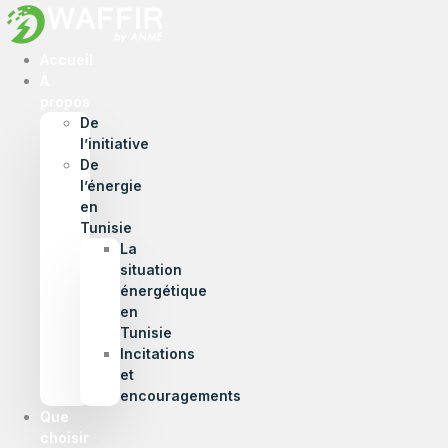
Accueil
À
propos
De
l’initiative
De
l’énergie
en
Tunisie
La
situation
énergétique
en
Tunisie
Incitations
et
encouragements
Que
choisir