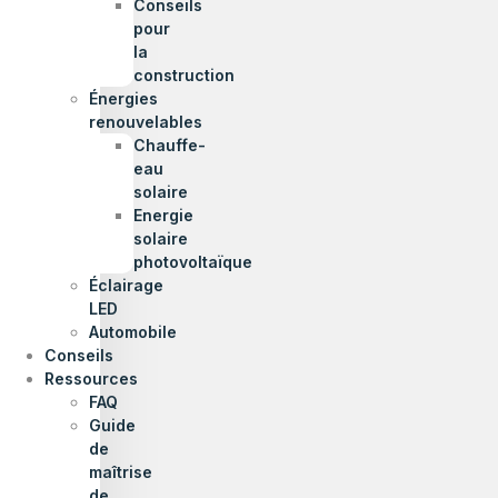
Conseils
pour
la
construction
Énergies
renouvelables
Chauffe-
eau
solaire
Energie
solaire
photovoltaïque
Éclairage
LED
Automobile
Conseils
Ressources
FAQ
Guide
de
maîtrise
de