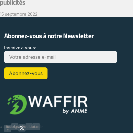
publicités
15 septembre 2022
Abonnez-vous à notre Newsletter
Inscrivez-vous:
Facebook-
Instagram
Youtube
Linkedin
f