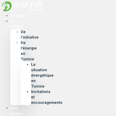
Accueil
À
propos
De
l’initiative
De
l’énergie
en
Tunisie
La
situation
énergétique
en
Tunisie
Incitations
et
encouragements
Que
choisir