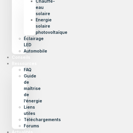
Chauffe-
eau
solaire
Energie
solaire
photovoltaïque
Éclairage
LED
Automobile
Conseils
Ressources
FAQ
Guide
de
maîtrise
de
l’énergie
Liens
utiles
Téléchargements
Forums
Actualités