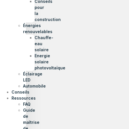
Conseils
pour
la
construction
Énergies
renouvelables
Chauffe-
eau
solaire
Energie
solaire
photovoltaïque
Éclairage
LED
Automobile
Conseils
Ressources
FAQ
Guide
de
maîtrise
de