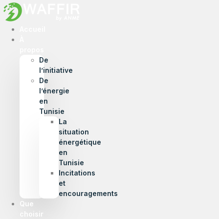
Accueil
À
propos
De
l’initiative
De
l’énergie
en
Tunisie
La
situation
énergétique
en
Tunisie
Incitations
et
encouragements
Que
choisir