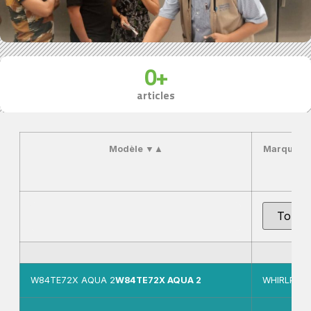
0
+
articles
Modèle
▼
▲
Marque
▼
W84TE72X AQUA 2
W84TE72X AQUA 2
WHIRLPOO