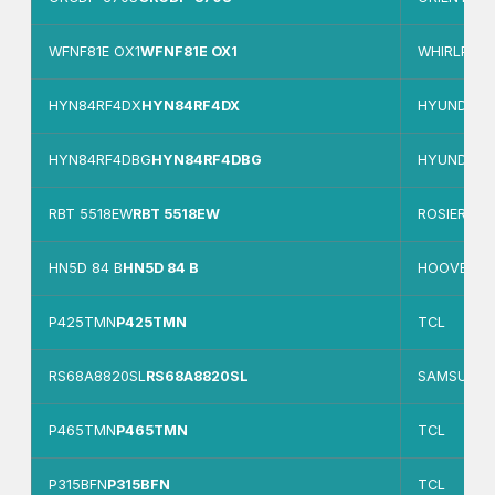
WFNF81E OX1
WFNF81E OX1
WHIRLPOO
HYN84RF4DX
HYN84RF4DX
HYUNDAI
HYN84RF4DBG
HYN84RF4DBG
HYUNDAI
RBT 5518EW
RBT 5518EW
ROSIERS
HN5D 84 B
HN5D 84 B
HOOVER
P425TMN
P425TMN
TCL
RS68A8820SL
RS68A8820SL
SAMSUNG
P465TMN
P465TMN
TCL
P315BFN
P315BFN
TCL