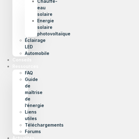
Chauffe-
eau
solaire
Energie
solaire
photovoltaïque
Éclairage
LED
Automobile
Conseils
Ressources
FAQ
Guide
de
maîtrise
de
l’énergie
Liens
utiles
Téléchargements
Forums
Actualités