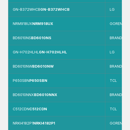
GN-B372WHCB
GN-B372WHCB
LG
NRM918UX
NRM918UX
GORENJE
BD6010NS
BD6010NS
BRANDT
GN-H702HLHL
GN-H702HLHL
LG
BD6010NW
BD6010NW
BRANDT
P650SBN
P650SBN
TCL
BD6010NNX
BD6010NNX
BRANDT
C512CDN
C512CDN
TCL
NRKI4182P1
NRKI4182P1
GORENJE