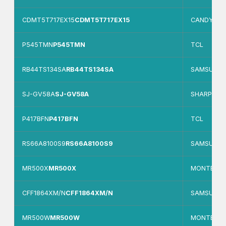
CDMT5T717EX15
CDMT5T717EX15
CANDY
P545TMN
P545TMN
TCL
RB44TS134SA
RB44TS134SA
SAMSUNG
SJ-GV58A
SJ-GV58A
SHARP
P417BFN
P417BFN
TCL
RS66A8100S9
RS66A8100S9
SAMSUNG
MR500X
MR500X
MONTBLA
CFF1864XM/N
CFF1864XM/N
SAMSUNG
MR500W
MR500W
MONTBLA