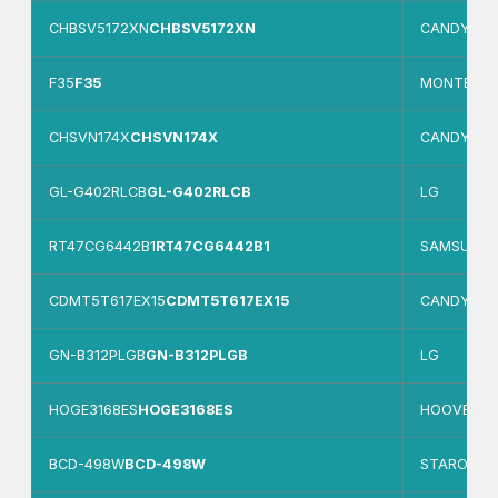
CHBSV5172XN
CHBSV5172XN
CANDY
F35
F35
MONTBLA
CHSVN174X
CHSVN174X
CANDY
GL-G402RLCB
GL-G402RLCB
LG
RT47CG6442B1
RT47CG6442B1
SAMSUNG
CDMT5T617EX15
CDMT5T617EX15
CANDY
GN-B312PLGB
GN-B312PLGB
LG
HOGE3168ES
HOGE3168ES
HOOVER
BCD-498W
BCD-498W
STARONE