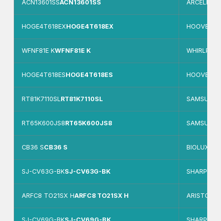
ACN13601SS
ACN13601SS
ARCELIK
HOGE4T618EX
HOGE4T618EX
HOOVER
WFNF81E K
WFNF81E K
WHIRLPOO
HOGE4T618ES
HOGE4T618ES
HOOVER
RT81K7110SL
RT81K7110SL
SAMSUNG
RT65K600JS8
RT65K600JS8
SAMSUNG
CB36 S
CB36 S
BIOLUX
SJ-CV63G-BK
SJ-CV63G-BK
SHARP
ARFC8 TO21SX H
ARFC8 TO21SX H
ARISTON
SJ-CV69G-BK
SJ-CV69G-BK
SHARP