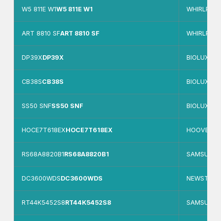
W5 811E W1
W5 811E W1
WHIRLPOO
ART 8810 SF
ART 8810 SF
WHIRLPOO
DP39X
DP39X
BIOLUX
CB38S
CB38S
BIOLUX
SS50 SNF
SS50 SNF
BIOLUX
HOCE7T618EX
HOCE7T618EX
HOOVER
RS68A8820B1
RS68A8820B1
SAMSUNG
DC3600WDS
DC3600WDS
NEWSTAR
RT44K5452S8
RT44K5452S8
SAMSUNG