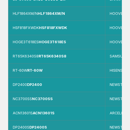
HLF1864XM/N
HLF1864XM/N
HOOVER
HSF818FXWDK
HSF818FXWDK
HOOVER
HOGE3T618ES
HOGE3T618ES
HOOVER
RT65K6340S8
RT65K6340S8
SAMSUNG
RT-60W
RT-60W
HISENSE
DP2400
DP2400
NEWSTAR
NC3700SS
NC3700SS
NEWSTAR
ACN13601S
ACN13601S
ARCELIK
DP2400S
DP2400S
NEWSTAR