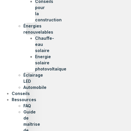
Conseils
pour
la
construction
Énergies
renouvelables
Chauffe-
eau
solaire
Energie
solaire
photovoltaïque
Éclairage
LED
Automobile
Conseils
Ressources
FAQ
Guide
de
maîtrise
de