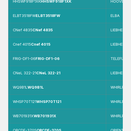
HHSWF918F1XK
HHSWF918F1XK
HOOVER
ELBT3518FW
ELBT3518FW
ELBA
CNef 4835
CNef 4835
LIEBHERR
Cnef 4015
Cnef 4015
LIEBHERR
FRIG-DF1-06
FRIG-DF1-06
TELEFUNK
CNeL 322-21
CNeL 322-21
LIEBHERR
WQ9B1L
WQ9B1L
WHIRLPOO
WHSP70T121
WHSP70T121
WHIRLPOO
WB701931X
WB701931X
WHIRLPOO
ORCDF-370S
ORCDF-370S
ORIENT