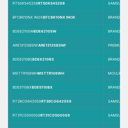
RT50K5452S8
RT50K5452S8
SAMSUNG
BFC8610NX INOX
BFC8610NX INOX
BRANDT
BDE6210SW
BDE6210SW
BRANDT
ARE1312SBSNF
ARE1312SBSNF
PREMIUM
BDE6210BS
BDE6210BS
BRANDT
MSTTR106WH
MSTTR106WH
MOULINEX
BDE5110BX
BDE5110BX
BRANDT
RT38CG6420S9
RT38CG6420S9
SAMSUNG
RT31CG5000S9
RT31CG5000S9
SAMSUNG