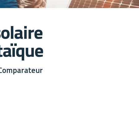
olaire
taïque
t Comparateur