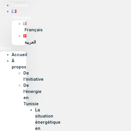
Contact
Français
Français
العربية
Menu
Accueil
À
propos
De
l’initiative
De
l’énergie
en
Tunisie
La
situation
énergétique
en