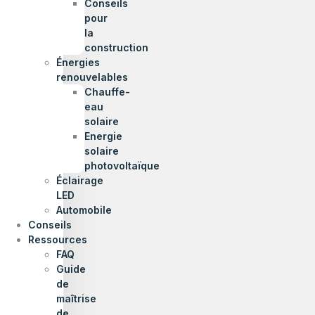
Conseils
pour
la
construction
Énergies
renouvelables
Chauffe-
eau
solaire
Energie
solaire
photovoltaïque
Éclairage
LED
Automobile
Conseils
Ressources
FAQ
Guide
de
maîtrise
de