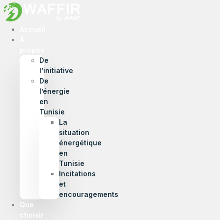
Accueil
À
propos
De
l’initiative
De
l’énergie
en
Tunisie
La
situation
énergétique
en
Tunisie
Incitations
et
encouragements
Que
choisir