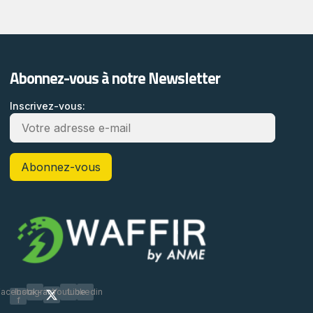
Abonnez-vous à notre Newsletter
Inscrivez-vous:
Facebook-
Instagram
Youtube
Linkedin
f