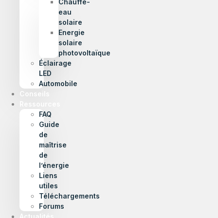
Chauffe-
eau
solaire
Energie
solaire
photovoltaïque
Éclairage
LED
Automobile
Conseils
Ressources
FAQ
Guide
de
maîtrise
de
l’énergie
Liens
utiles
Téléchargements
Forums
Actualités