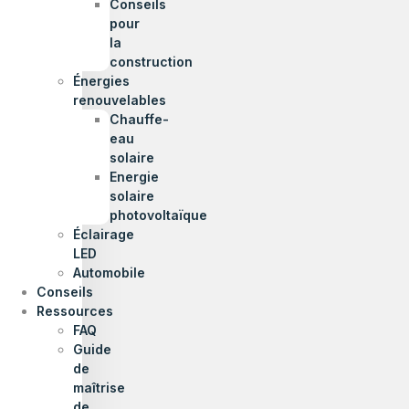
Conseils
pour
la
construction
Énergies
renouvelables
Chauffe-
eau
solaire
Energie
solaire
photovoltaïque
Éclairage
LED
Automobile
Conseils
Ressources
FAQ
Guide
de
maîtrise
de