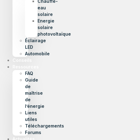
Chauffe-
eau
solaire
Energie
solaire
photovoltaïque
Éclairage
LED
Automobile
Conseils
Ressources
FAQ
Guide
de
maîtrise
de
l’énergie
Liens
utiles
Téléchargements
Forums
Actualités