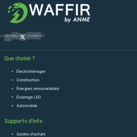
Facebook-
Instagram
Youtube
Linkedin
f
Que choisir ?
Électroménager
Construction
Énergies renouvelables
Éclairage LED
Automobile
Supports d'info
Guides d'achats