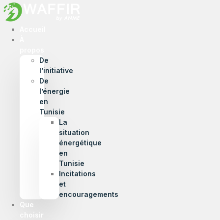
Accueil
À
propos
De
l’initiative
De
l’énergie
en
Tunisie
La
situation
énergétique
en
Tunisie
Incitations
et
encouragements
Que
choisir