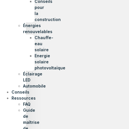
Conseils
pour
la
construction
Énergies
renouvelables
Chauffe-
eau
solaire
Energie
solaire
photovoltaïque
Éclairage
LED
Automobile
Conseils
Ressources
FAQ
Guide
de
maîtrise
de