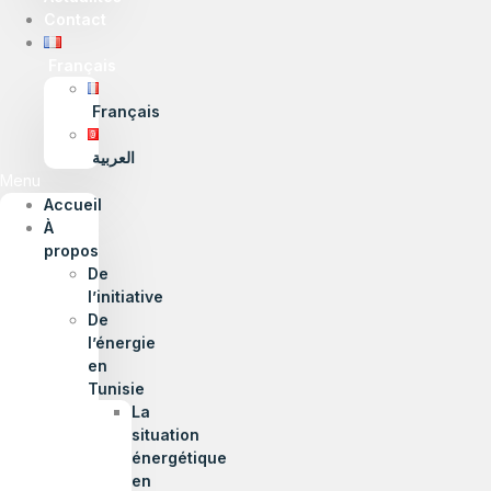
Contact
Français
Français
العربية
Menu
Accueil
À
propos
De
l’initiative
De
l’énergie
en
Tunisie
La
situation
énergétique
en