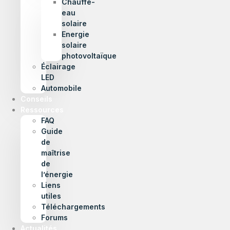
Chauffe-
eau
solaire
Energie
solaire
photovoltaïque
Éclairage
LED
Automobile
Conseils
Ressources
FAQ
Guide
de
maîtrise
de
l’énergie
Liens
utiles
Téléchargements
Forums
Actualités