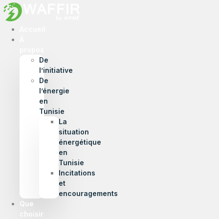
Accueil
À
propos
De
l’initiative
De
l’énergie
en
Tunisie
La
situation
énergétique
en
Tunisie
Incitations
et
encouragements
Que
choisir