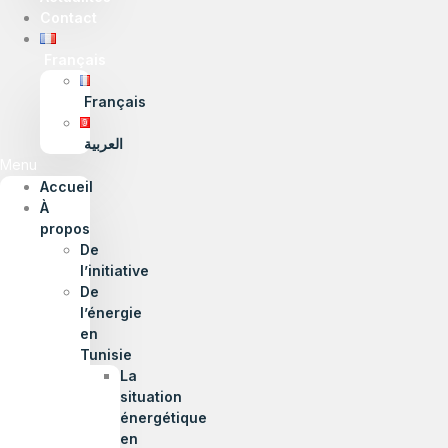
Contact
Français
Français
العربية
Menu
Accueil
À
propos
De
l’initiative
De
l’énergie
en
Tunisie
La
situation
énergétique
en