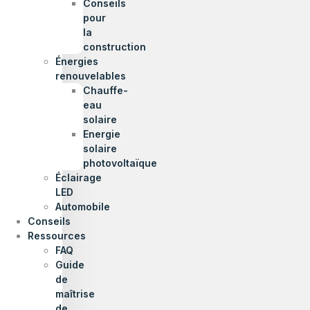
Conseils
pour
la
construction
Énergies
renouvelables
Chauffe-
eau
solaire
Energie
solaire
photovoltaïque
Éclairage
LED
Automobile
Conseils
Ressources
FAQ
Guide
de
maîtrise
de