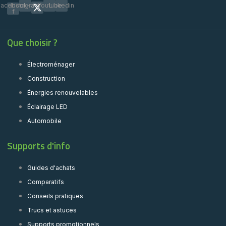
Facebook-
Instagram
Youtube
Linkedin
f
Que choisir ?
Électroménager
Construction
Énergies renouvelables
Éclairage LED
Automobile
Supports d'info
Guides d'achats
Comparatifs
Conseils pratiques
Trucs et astuces
Supports promotionnels