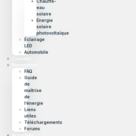
Chauffe-
eau
solaire
Energie
solaire
photovoltaïque
Éclairage
LED
Automobile
Conseils
Ressources
FAQ
Guide
de
maîtrise
de
l’énergie
Liens
utiles
Téléchargements
Forums
Actualités