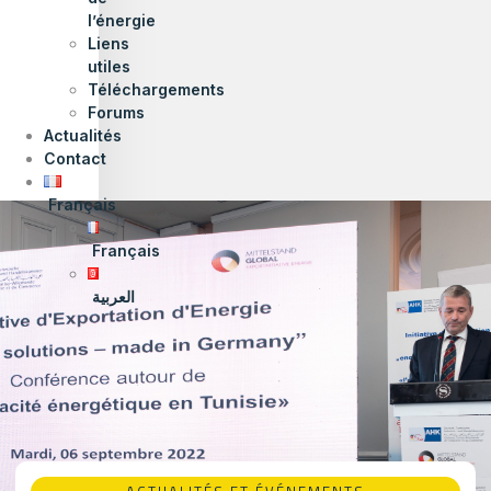
l’énergie
Liens
utiles
Téléchargements
Forums
Actualités
Contact
Français
Français
العربية