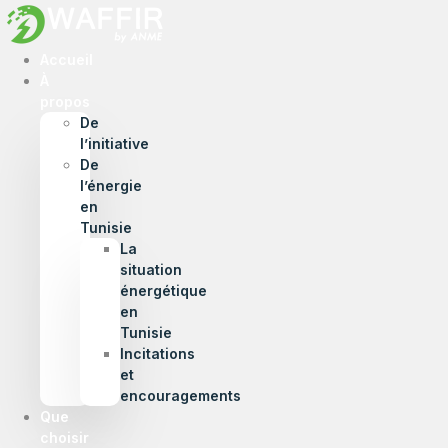
Accueil
À
propos
De
l’initiative
De
l’énergie
en
Tunisie
La
situation
énergétique
en
Tunisie
Incitations
et
encouragements
Que
choisir