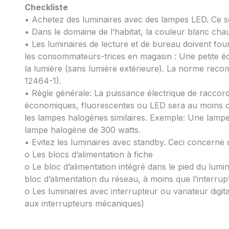
Checkliste
• Achetez des luminaires avec des lampes LED. Ce so
• Dans le domaine de l’habitat, la couleur blanc ch
• Les luminaires de lecture et de bureau doivent fou
les consommateurs-trices en magasin : Une petite écri
la lumière (sans lumière extérieure). La norme reco
12464-1).
• Règle générale: La puissance électrique de racco
économiques, fluorescentes ou LED sera au moins ci
les lampes halogènes similaires. Exemple: Une lamp
lampe halogène de 300 watts.
• Evitez les luminaires avec standby. Ceci concerne 
o Les blocs d’alimentation à fiche
o Le bloc d’alimentation intégré dans le pied du lum
bloc d’alimentation du réseau, à moins que l’interrup
o Les luminaires avec interrupteur ou variateur digita
aux interrupteurs mécaniques)