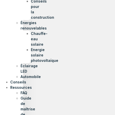
Conseils
pour
la
construction
Énergies
renouvelables
Chauffe-
eau
solaire
Energie
solaire
photovoltaïque
Éclairage
LED
Automobile
Conseils
Ressources
FAQ
Guide
de
maîtrise
de