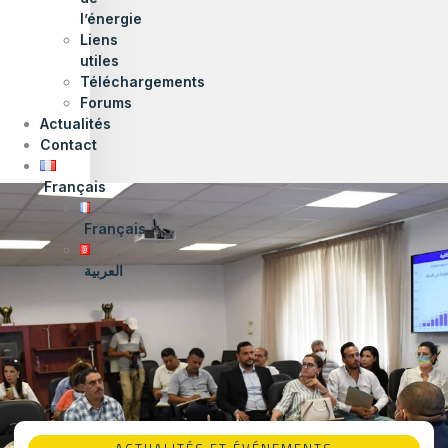
l’énergie
Liens
utiles
Téléchargements
Forums
Actualités
Contact
Français
Français
العربية