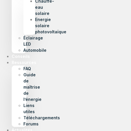
Chauffe-
eau
solaire
Energie
solaire
photovoltaïque
Éclairage
LED
Automobile
Conseils
Ressources
FAQ
Guide
de
maîtrise
de
l’énergie
Liens
utiles
Téléchargements
Forums
Actualités