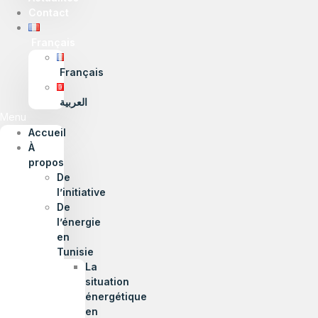
Contact
Français
Français
العربية
Menu
Accueil
À
propos
De
l’initiative
De
l’énergie
en
Tunisie
La
situation
énergétique
en