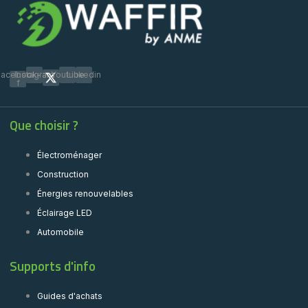
Facebook-
Instagram
Youtube
Linkedin
f
Que choisir ?
Électroménager
Construction
Énergies renouvelables
Éclairage LED
Automobile
Supports d'info
Guides d'achats