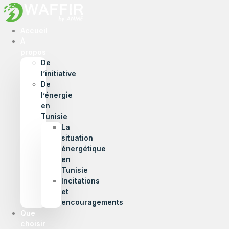
Accueil
À
propos
De
l’initiative
De
l’énergie
en
Tunisie
La
situation
énergétique
en
Tunisie
Incitations
et
encouragements
Que
choisir