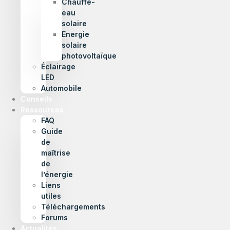
Chauffe-
eau
solaire
Energie
solaire
photovoltaïque
Éclairage
LED
Automobile
Conseils
Ressources
FAQ
Guide
de
maîtrise
de
l’énergie
Liens
utiles
Téléchargements
Forums
Actualités