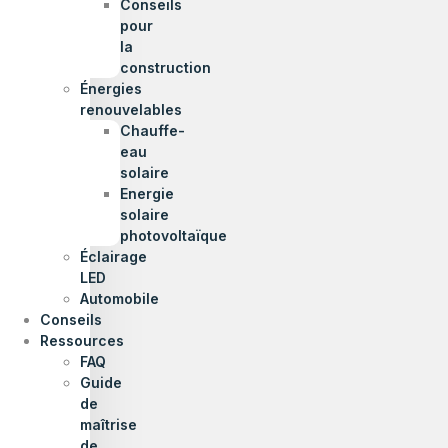
Conseils
pour
la
construction
Énergies
renouvelables
Chauffe-
eau
solaire
Energie
solaire
photovoltaïque
Éclairage
LED
Automobile
Conseils
Ressources
FAQ
Guide
de
maîtrise
de