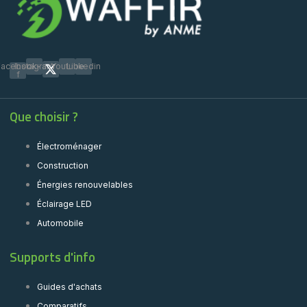
Facebook-
Instagram
Youtube
Linkedin
f
Que choisir ?
Électroménager
Construction
Énergies renouvelables
Éclairage LED
Automobile
Supports d'info
Guides d'achats
Comparatifs