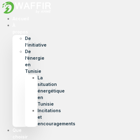
Accueil
À
propos
De
l’initiative
De
l’énergie
en
Tunisie
La
situation
énergétique
en
Tunisie
Incitations
et
encouragements
Que
choisir