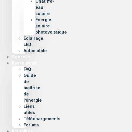
Chauffe-
eau
solaire
Energie
solaire
photovoltaïque
Éclairage
LED
Automobile
Conseils
Ressources
FAQ
Guide
de
maîtrise
de
l’énergie
Liens
utiles
Téléchargements
Forums
Actualités