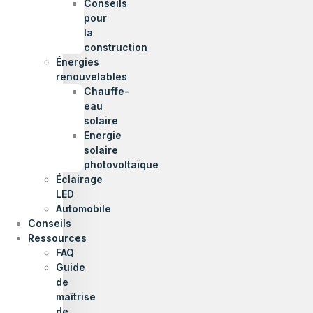
Conseils
pour
la
construction
Énergies
renouvelables
Chauffe-
eau
solaire
Energie
solaire
photovoltaïque
Éclairage
LED
Automobile
Conseils
Ressources
FAQ
Guide
de
maîtrise
de