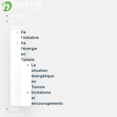
Accueil
À
propos
De
l’initiative
De
l’énergie
en
Tunisie
La
situation
énergétique
en
Tunisie
Incitations
et
encouragements
Que
choisir