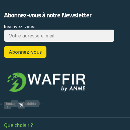
Abonnez-vous à notre Newsletter
Inscrivez-vous:
Facebook-
Instagram
Youtube
Linkedin
f
Que choisir ?