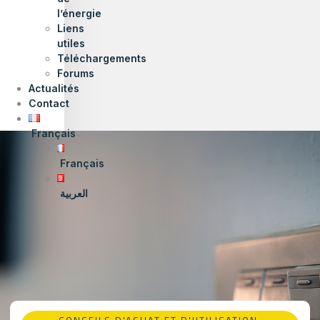
l’énergie
Liens
utiles
Téléchargements
Forums
Actualités
Contact
Français
Français
العربية