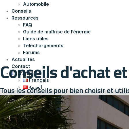
Automobile
Conseils
Ressources
FAQ
Guide de maîtrise de l’énergie
Liens utiles
Téléchargements
Forums
Actualités
Conseils d'achat et 
Contact
Français
Français
العربية
Tous les conseils pour bien choisir et uti