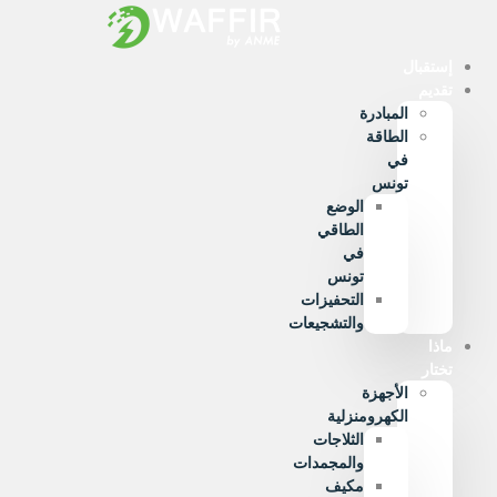
Ski
t
conten
إستقبال
تقديم
المبادرة
الطاقة
في
تونس
الوضع
الطاقي
في
تونس
التحفيزات
والتشجيعات
ماذا
تختار
الأجهزة
الكهرومنزلية
الثلاجات
والمجمدات
مكيف