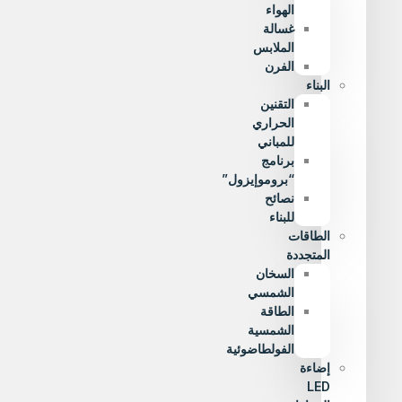
الهواء
غسالة
الملابس
الفرن
البناء
التقنين
الحراري
للمباني
برنامج
“بروموإيزول”
نصائح
للبناء
الطاقات
المتجددة
السخان
الشمسي
الطاقة
الشمسية
الفولطاضوئية
إضاءة
LED