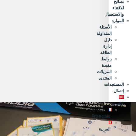
نصائح
للاقتناء
والاستعمال
الموارد
الأسئلة
المتداولة
دليل
إدارة
الطاقة
روابط
مفيدة
التنزيلات
المنتدى
المستجدات
إتصال
العربية
Français
العربية