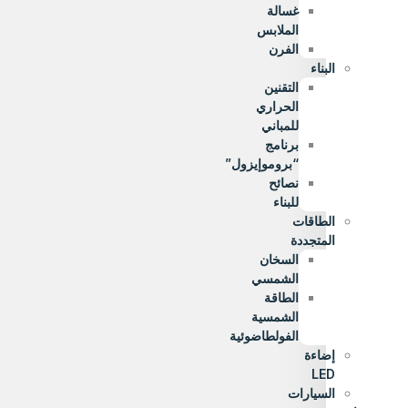
غسالة
الملابس
الفرن
البناء
التقنين
الحراري
للمباني
برنامج
“بروموإيزول”
نصائح
للبناء
الطاقات
المتجددة
السخان
الشمسي
الطاقة
الشمسية
الفولطاضوئية
إضاءة
LED
السيارات