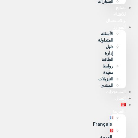
السيارات
نصائح
للاقتناء
والاستعمال
الموارد
الأسئلة
المتداولة
دليل
إدارة
الطاقة
روابط
مفيدة
التنزيلات
المنتدى
المستجدات
إتصال
العربية
Français
العربية