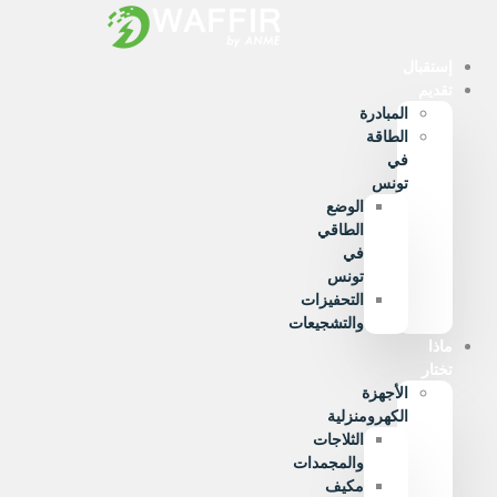
Ski
t
conten
إستقبال
تقديم
المبادرة
الطاقة
في
تونس
الوضع
الطاقي
في
تونس
التحفيزات
والتشجيعات
ماذا
تختار
الأجهزة
الكهرومنزلية
الثلاجات
والمجمدات
مكيف