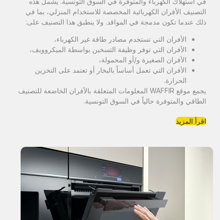
في استهلاك الكهرباء والمتوفرة في السوق التونسية. يشمل هذه
التصنيف الأفران الكهربائية المخصصة للاستخدام المنزلي، بما في
ذلك عندما تكون مدمجة في المواقد. ولا ينطبق هذا التصنيف على:
الأفران التي تستخدم مصادر طاقة غير الكهرباء،
الأفران التي توفر وظيفة التسخين بواسطة الميكروويف،
الأفران الصغيرة و/أو المحمولة،
الأفران التي تعمل أساساً بالبخار أو تعتمد على التخزين
الحرارة.
يجمع موقع WAFFIR المعلومات المتعلقة بالأفران الخاضعة للتصنيف
الطاقي والمتوفرة حالياً في السوق التونسية.
اقرأ المزيد