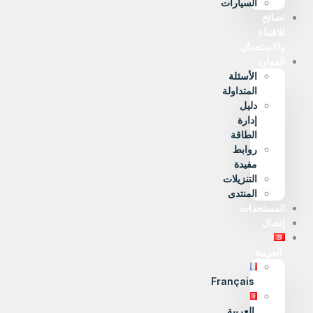
السيارات
نصائح
للاقتناء
والاستعمال
الموارد
الأسئلة
المتداولة
دليل
إدارة
الطاقة
روابط
مفيدة
التنزيلات
المنتدى
المستجدات
إتصال
العربية
Français
العربية