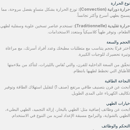
نوع الحرارة
حرارة دورانية (Convection):
توزع الحرارة بشكل متساوٍ بفضل مروحة، مما
يسمح بطهي أسرع وأكثر تجانساً.
حرارة تقليدية (Traditionnelle):
تستخدم عناصر تسخين علوية وسفلية لطهي
الطعام، وتوفر طهياً كلاسيكياً ومتعدد الاستخدامات.
الحجم والسعة
اختر فرنًا بحجم يتناسب مع متطلبات مطبخك وعدد أفراد أسرتك، مع مراعاة
وتيرة تحضيرك للوجبات الكبيرة.
تحقّق من السعة الداخلية للفرن، والتي تُقاس بالليترات، لتتأكد من ملاءمتها
للأطباق التي تخطط لطهيها بانتظام.
النجاعة الطاقية
ابحث عن فرن بتصنيف طاقي مرتفع (صنف 1) لتقليل استهلاك الطاقة وتوفير
تكاليف الكهرباء على المدى الطويل.
خيارات الطهي
ابحث عن وظائف إضافية مثل: الطهي بالبخار، إزالة التجميد، الطهي البطيء،
الطهي بالشواية، والبرامج مسبقة الإعداد لمزيد من التنوع في الاستخدام.
التحكم والوظائف