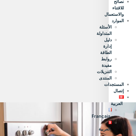
نصائح
للاقتناء
والاستعمال
الموارد
الأسئلة
المتداولة
دليل
إدارة
الطاقة
روابط
مفيدة
التنزيلات
المنتدى
المستجدات
إتصال
العربية
Français
العربية