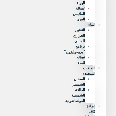
الهواء
غسالة
الملابس
الفرن
البناء
التقنين
الحراري
للمباني
برنامج
“بروموإيزول”
نصائح
للبناء
الطاقات
المتجددة
السخان
الشمسي
الطاقة
الشمسية
الفولطاضوئية
إضاءة
LED