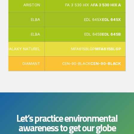
ARISTON
FA 3 530 HIX A
FA 3 530 HIX A
ELBA
EDL 645X
EDL 645X
ELBA
EDL 645B
EDL 645B
GALAXY NATUREL
MFA615BLGP
MFA615BLGP
DIAMANT
CEN-90-BLACK
CEN-90-BLACK
Let’s practice environmental
awareness to get our globe