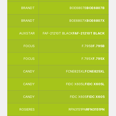
BRANDT
BOE6807B
BOE6807B
BRANDT
BOE6807X
BOE6807X
AUXSTAR
FAF-21210T BLACK
FAF-21210T BLACK
FOCUS
F.795B
F.795B
FOCUS
F.795X
F.795X
CANDY
FCNE825XL
FCNE825XL
CANDY
FIDC X605L
FIDC X605L
CANDY
FIDC X605
FIDC X605
ROSIERES
RFN3151PN
RFN3151PN