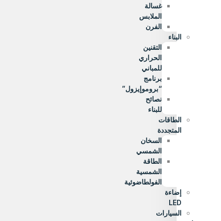
غسالة
الملابس
الفرن
البناء
التقنين
الحراري
للمباني
برنامج
“بروموإيزول”
نصائح
للبناء
الطاقات
المتجددة
السخان
الشمسي
الطاقة
الشمسية
الفولطاضوئية
إضاءة
LED
السيارات