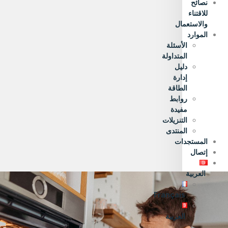
نصائح
للاقتناء
والاستعمال
الموارد
الأسئلة
المتداولة
دليل
إدارة
الطاقة
روابط
مفيدة
التنزيلات
المنتدى
المستجدات
إتصال
العربية
Français
العربية