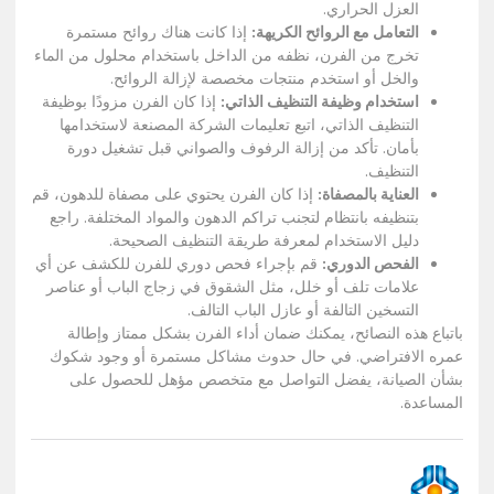
العزل الحراري.
التعامل مع الروائح الكريهة:
إذا كانت هناك روائح مستمرة
تخرج من الفرن، نظفه من الداخل باستخدام محلول من الماء
والخل أو استخدم منتجات مخصصة لإزالة الروائح.
استخدام وظيفة التنظيف الذاتي:
إذا كان الفرن مزودًا بوظيفة
التنظيف الذاتي، اتبع تعليمات الشركة المصنعة لاستخدامها
بأمان. تأكد من إزالة الرفوف والصواني قبل تشغيل دورة
التنظيف.
العناية بالمصفاة:
إذا كان الفرن يحتوي على مصفاة للدهون، قم
بتنظيفه بانتظام لتجنب تراكم الدهون والمواد المختلفة. راجع
دليل الاستخدام لمعرفة طريقة التنظيف الصحيحة.
الفحص الدوري:
قم بإجراء فحص دوري للفرن للكشف عن أي
علامات تلف أو خلل، مثل الشقوق في زجاج الباب أو عناصر
التسخين التالفة أو عازل الباب التالف.
باتباع هذه النصائح، يمكنك ضمان أداء الفرن بشكل ممتاز وإطالة
عمره الافتراضي. في حال حدوث مشاكل مستمرة أو وجود شكوك
بشأن الصيانة، يفضل التواصل مع متخصص مؤهل للحصول على
المساعدة.