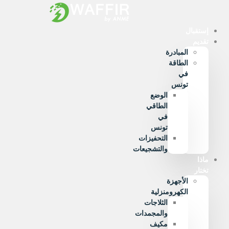
Ski
t
conten
إستقبال
تقديم
المبادرة
الطاقة
في
تونس
الوضع
الطاقي
في
تونس
التحفيزات
والتشجيعات
ماذا
تختار
الأجهزة
الكهرومنزلية
الثلاجات
والمجمدات
مكيف