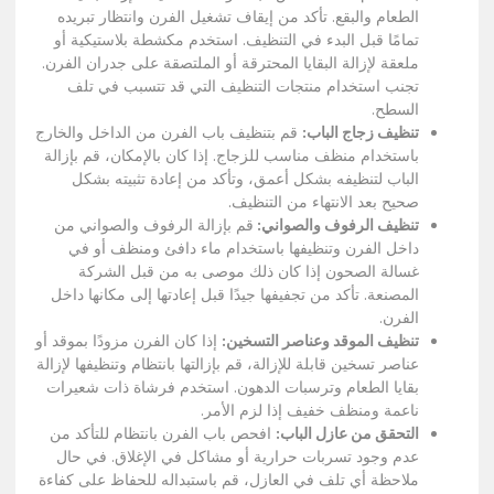
الطعام والبقع. تأكد من إيقاف تشغيل الفرن وانتظار تبريده
تمامًا قبل البدء في التنظيف. استخدم مكشطة بلاستيكية أو
ملعقة لإزالة البقايا المحترقة أو الملتصقة على جدران الفرن.
تجنب استخدام منتجات التنظيف التي قد تتسبب في تلف
السطح.
تنظيف زجاج الباب:
قم بتنظيف باب الفرن من الداخل والخارج
باستخدام منظف مناسب للزجاج. إذا كان بالإمكان، قم بإزالة
الباب لتنظيفه بشكل أعمق، وتأكد من إعادة تثبيته بشكل
صحيح بعد الانتهاء من التنظيف.
تنظيف الرفوف والصواني:
قم بإزالة الرفوف والصواني من
داخل الفرن وتنظيفها باستخدام ماء دافئ ومنظف أو في
غسالة الصحون إذا كان ذلك موصى به من قبل الشركة
المصنعة. تأكد من تجفيفها جيدًا قبل إعادتها إلى مكانها داخل
الفرن.
تنظيف الموقد وعناصر التسخين:
إذا كان الفرن مزودًا بموقد أو
عناصر تسخين قابلة للإزالة، قم بإزالتها بانتظام وتنظيفها لإزالة
بقايا الطعام وترسبات الدهون. استخدم فرشاة ذات شعيرات
ناعمة ومنظف خفيف إذا لزم الأمر.
التحقق من عازل الباب:
افحص باب الفرن بانتظام للتأكد من
عدم وجود تسربات حرارية أو مشاكل في الإغلاق. في حال
ملاحظة أي تلف في العازل، قم باستبداله للحفاظ على كفاءة