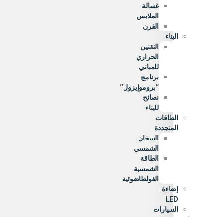
غسالة
الملابس
الفرن
البناء
التقنين
الحراري
للمباني
برنامج
“بروموإيزول”
نصائح
للبناء
الطاقات
المتجددة
السخان
الشمسي
الطاقة
الشمسية
الفولطاضوئية
إضاءة
LED
السيارات