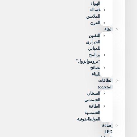
الهواء
غسالة
الملابس
الفرن
البناء
التقنين
الحراري
للمباني
برنامج
“بروموإيزول”
نصائح
للبناء
الطاقات
المتجددة
السخان
الشمسي
الطاقة
الشمسية
الفولطاضوئية
إضاءة
LED