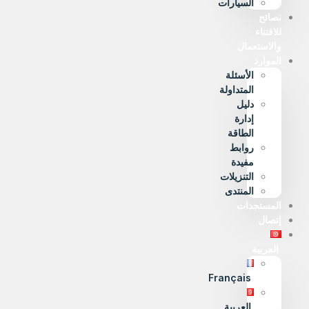
السيارات
نصائح
للاقتناء
والاستعمال
الموارد
الأسئلة
المتداولة
دليل
إدارة
الطاقة
روابط
مفيدة
التنزيلات
المنتدى
المستجدات
إتصال
العربية
Français
العربية