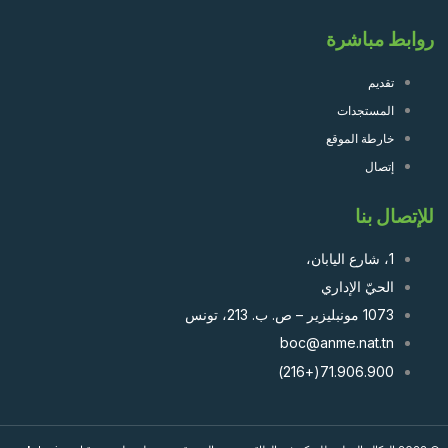
روابط مباشرة
تقديم
المستجدات
خارطة الموقع
إتصال
للإتصال بنا
1، شارع اليابان،
الحيّ الإداري
1073 مونبليزير – ص. ب. 213، تونس
boc@anme.nat.tn
71.906.900(+216)