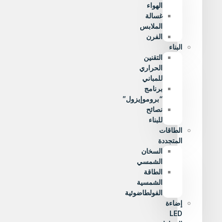
الهواء
غسالة
الملابس
الفرن
البناء
التقنين
الحراري
للمباني
برنامج
“بروموإيزول”
نصائح
للبناء
الطاقات
المتجددة
السخان
الشمسي
الطاقة
الشمسية
الفولطاضوئية
إضاءة
LED