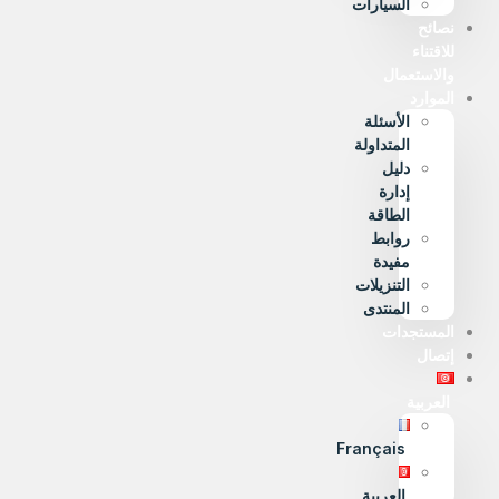
السيارات
نصائح
للاقتناء
والاستعمال
الموارد
الأسئلة
المتداولة
دليل
إدارة
الطاقة
روابط
مفيدة
التنزيلات
المنتدى
المستجدات
إتصال
العربية
Français
العربية