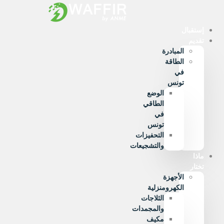
Ski
t
conten
إستقبال
تقديم
المبادرة
الطاقة
في
تونس
الوضع
الطاقي
في
تونس
التحفيزات
والتشجيعات
ماذا
تختار
الأجهزة
الكهرومنزلية
الثلاجات
والمجمدات
مكيف