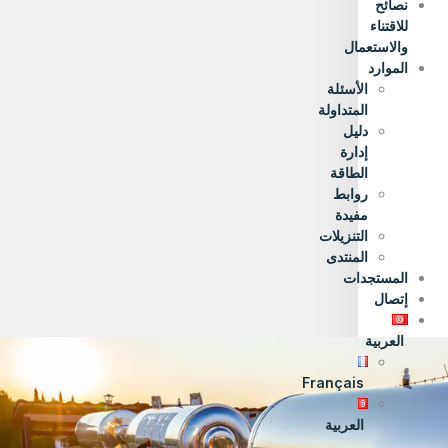
نصائح
للاقتناء
والاستعمال
الموارد
الأسئلة
المتداولة
دليل
إدارة
الطاقة
روابط
مفيدة
التنزيلات
المنتدى
المستجدات
إتصال
العربية
Français
العربية