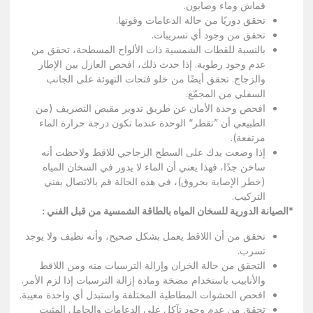
قماش وماء وصابون.
تحقق دوريًا من حالة الدعامات وقوتها.
تحقق من وجود أي تسريبات.
بالنسبة للقطات الشمسية ذات الألواح المسطحة، تحقق من
عدم وجود رطوبة. إذا حدث ذلك، افحص العازل بين الإطار
والزجاج. تحقق أيضًا من خلو فتحات التهوئة على الجانب
السفلي من المجمّع.
افحص وحدة الأمان عن طريق تدوير مقبض التصريف (من
الطبيعي أن ”تقطر“ الوحدة عندما تكون درجة حرارة الماء
مرتفعة).
إذا وضعت يدك على السطح الزجاجي للاقط ولاحظت أنه
ساخن جدًا، فهذا يعني أن الماء لا يدور في السخان المياه
(خطر الإصابة بحروق)، في هذه الحالة قم بالاتصال بفني
التركيب.
*الصيانة الدورية للسخان المياه بالطاقة الشمسية من قبل الفني :
تحقق من أن اللاقط يعمل بشكل صحيح، وأنه نظيف ولا يوجد
تسرب.
التحقق من حالة الخزان وإزالة الترسبات منه ومن اللاقط
والأنابيب باستخدام مضخة ومادة إزالة الترسبات إذا لزم الأمر.
افحص الحشوات المطاطية المختلفة واستبدل أي واحدة معيبة.
تحقق من عدم وجود تآكل على الدعامات والحامل المثبت