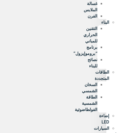
غسالة
الملابس
الفرن
البناء
التقنين
الحراري
للمباني
برنامج
“بروموإيزول”
نصائح
للبناء
الطاقات
المتجددة
السخان
الشمسي
الطاقة
الشمسية
الفولطاضوئية
إضاءة
LED
السيارات