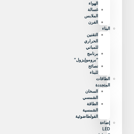
الهواء
غسالة
الملابس
الفرن
البناء
التقنين
الحراري
للمباني
برنامج
“بروموإيزول”
نصائح
للبناء
الطاقات
المتجددة
السخان
الشمسي
الطاقة
الشمسية
الفولطاضوئية
إضاءة
LED