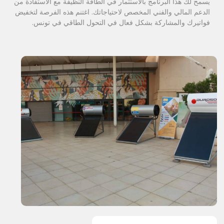
يسمح لك هذا البرنامج بالاستثمار في الطاقة النظيفة مع الاستفادة من
الدعم المالي والفني المخصص لاحتياجاتك. اغتنم هذه الفرصة لتخفيض
فواتيرك والمشاركة بشكل فعال في التحول الطاقي في تونس.