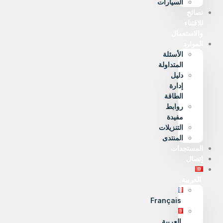
السيارات
نصائح
للاقتناء
والاستعمال
الموارد
الأسئلة
المتداولة
دليل
إدارة
الطاقة
روابط
مفيدة
التنزيلات
المنتدى
المستجدات
إتصال
العربية
Français
العربية