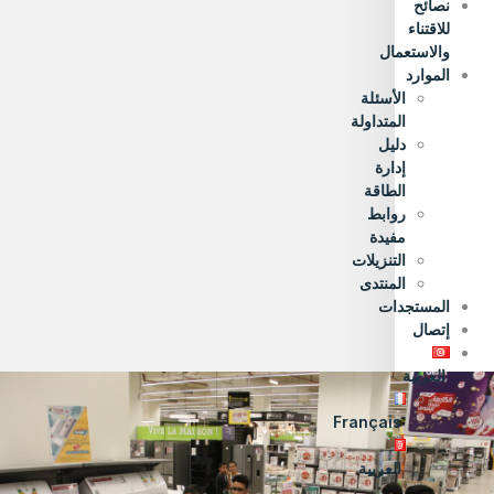
نصائح
للاقتناء
والاستعمال
الموارد
الأسئلة
المتداولة
دليل
إدارة
الطاقة
روابط
مفيدة
التنزيلات
المنتدى
المستجدات
إتصال
العربية
Français
العربية