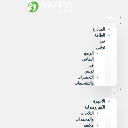
Ski
t
conten
إستقبال
تقديم
المبادرة
الطاقة
في
تونس
الوضع
الطاقي
في
تونس
التحفيزات
والتشجيعات
ماذا
تختار
الأجهزة
الكهرومنزلية
الثلاجات
والمجمدات
مكيف