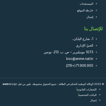
المستجدات
خارطة الموقع
إتصال
للإتصال بنا
1، شارع اليابان،
الحيّ الإداري
1073 مونبليزير – ص. ب. 213، تونس
boc@anme.nat.tn
71.906.900(+216)
© 2022 الوكالة الوطنية للتحكم في الطاقة , جميع الحقوق محفوظة. طور من قبل
design.
web
الإشعارات القانونية
البيانات الشخصية
إتصال