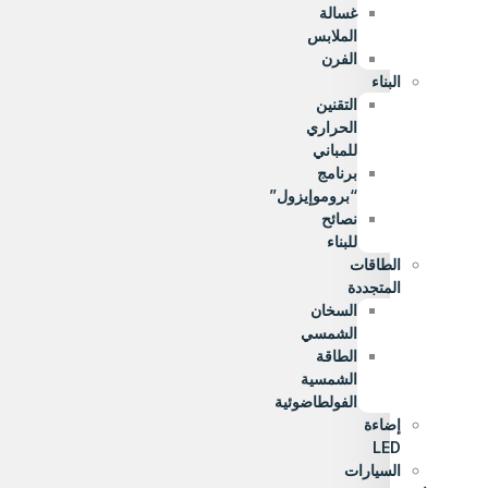
غسالة
الملابس
الفرن
البناء
التقنين
الحراري
للمباني
برنامج
“بروموإيزول”
نصائح
للبناء
الطاقات
المتجددة
السخان
الشمسي
الطاقة
الشمسية
الفولطاضوئية
إضاءة
LED
السيارات