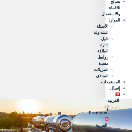
نصائح
للاقتناء
والاستعمال
الموارد
الأسئلة
المتداولة
دليل
إدارة
الطاقة
روابط
مفيدة
التنزيلات
المنتدى
المستجدات
إتصال
العربية
Français
العربية