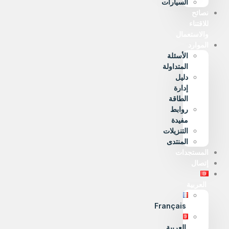
السيارات
نصائح
للاقتناء
والاستعمال
الموارد
الأسئلة
المتداولة
دليل
إدارة
الطاقة
روابط
مفيدة
التنزيلات
المنتدى
المستجدات
إتصال
العربية
Français
العربية