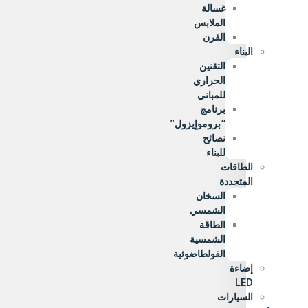
غسالة
الملابس
الفرن
البناء
التقنين
الحراري
للمباني
برنامج
“بروموإيزول”
نصائح
للبناء
الطاقات
المتجددة
السخان
الشمسي
الطاقة
الشمسية
الفولطاضوئية
إضاءة
LED
السيارات