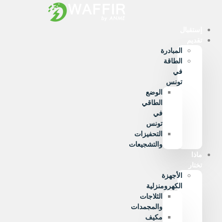
Ski
t
conten
إستقبال
تقديم
المبادرة
الطاقة
في
تونس
الوضع
الطاقي
في
تونس
التحفيزات
والتشجيعات
ماذا
تختار
الأجهزة
الكهرومنزلية
الثلاجات
والمجمدات
مكيف