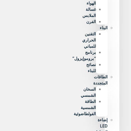
الهواء
غسالة
الملابس
الفرن
البناء
التقنين
الحراري
للمباني
برنامج
“بروموإيزول”
نصائح
للبناء
الطاقات
المتجددة
السخان
الشمسي
الطاقة
الشمسية
الفولطاضوئية
إضاءة
LED