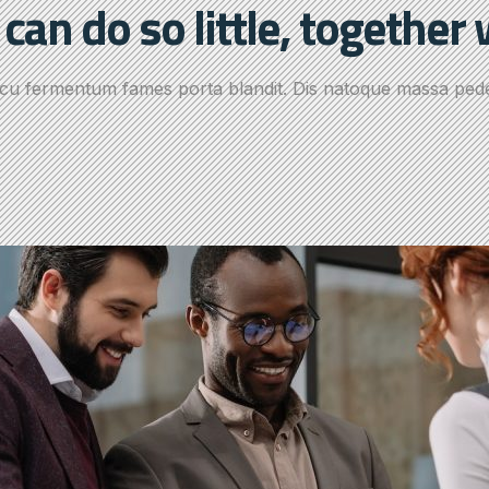
can do so little, together
rcu fermentum fames porta blandit. Dis natoque massa ped