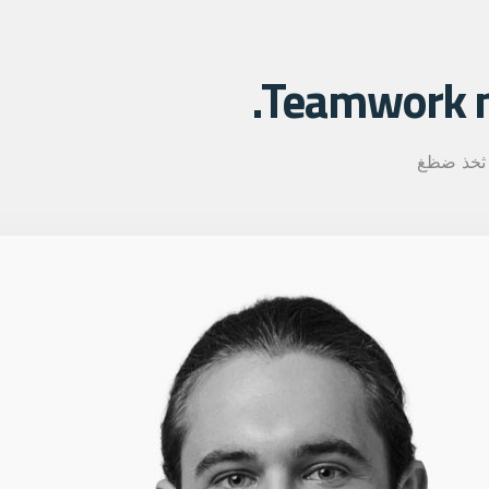
Teamwork m
ثخذ ضظغ