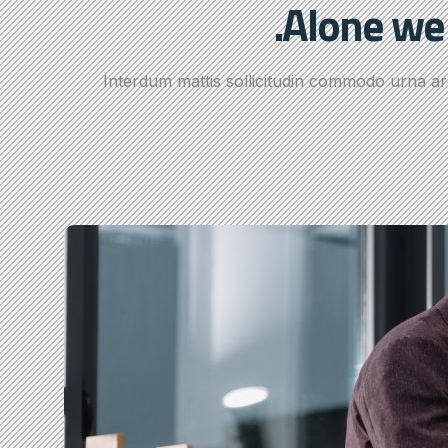
Alone we 
Interdum mattis sollicitudin commodo urna a