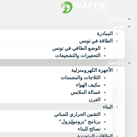
Ski
t
conten
إستقبال
تقديم
المبادرة
الطاقة في تونس
الوضع الطاقي في تونس
التحفيزات والتشجيعات
ماذا تختار
الأجهزة الكهرومنزلية
الثلاجات والمجمدات
مكيف الهواء
غسالة الملابس
الفرن
البناء
التقنين الحراري للمباني
برنامج “بروموإيزول”
نصائح للبناء
الطاقات المتجددة