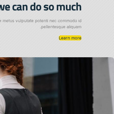
 we can do so much.
e metus vulputate potenti nec commodo id
pellentesque aliquam.
Learn more