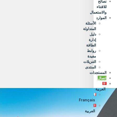
نصائح
للاقتناء
والاستعمال
الموارد
الأسئلة
المتداولة
دليل
إدارة
الطاقة
روابط
مفيدة
التنزيلات
المنتدى
المستجدات
إتصال
العربية
Français
العربية