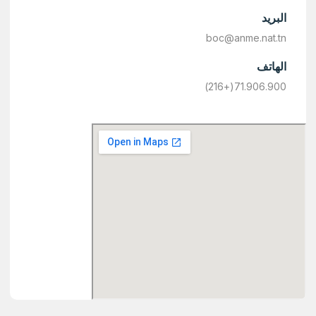
البريد
boc@anme.nat.tn
الهاتف
71.906.900(+216)