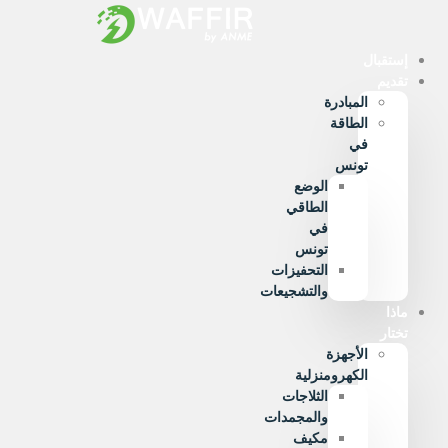
Ski
t
conten
إستقبال
تقديم
المبادرة
الطاقة
في
تونس
الوضع
الطاقي
في
تونس
التحفيزات
والتشجيعات
ماذا
تختار
الأجهزة
الكهرومنزلية
الثلاجات
والمجمدات
مكيف