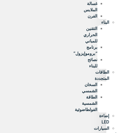
غسالة
الملابس
الفرن
البناء
التقنين
الحراري
للمباني
برنامج
“بروموإيزول”
نصائح
للبناء
الطاقات
المتجددة
السخان
الشمسي
الطاقة
الشمسية
الفولطاضوئية
إضاءة
LED
السيارات