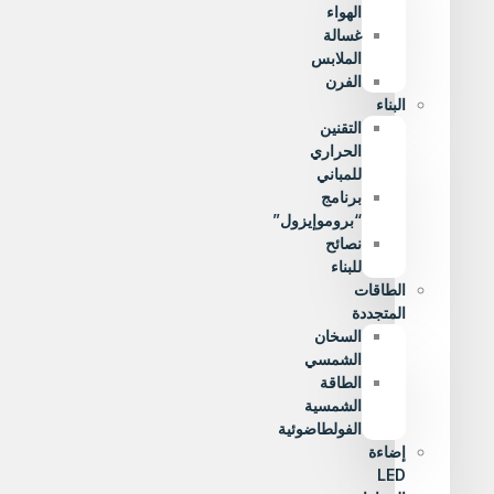
الهواء
غسالة
الملابس
الفرن
البناء
التقنين
الحراري
للمباني
برنامج
“بروموإيزول”
نصائح
للبناء
الطاقات
المتجددة
السخان
الشمسي
الطاقة
الشمسية
الفولطاضوئية
إضاءة
LED